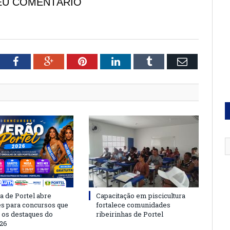
EU COMENTÁRIO
tter
Facebook
Google+
Pinterest
LinkedIn
Tumblr
Email
a de Portel abre
Capacitação em piscicultura
es para concursos que
fortalece comunidades
 os destaques do
ribeirinhas de Portel
26