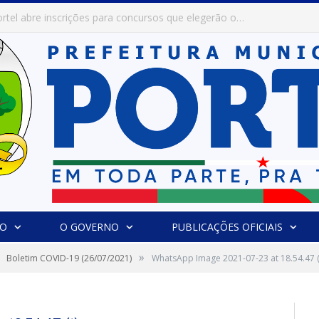
Prefeitura de Portel abre inscrições para concursos que elegerão os destaques do Verão 2026
IO
O GOVERNO
PUBLICAÇÕES OFICIAIS
»
Boletim COVID-19 (26/07/2021)
WhatsApp Image 2021-07-23 at 18.54.47 (