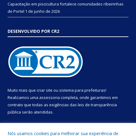
Capacitação em piscicultura fortalece comunidades ribeirinhas
de Portel
1 de junho de 2026
DESENVOLVIDO POR CR2
Muito mais que
criar site
ou
sistema para prefeituras
!
Realizamos uma
assessoria
completa, onde garantimos em
contrato que todas as exigências das
leis de transparência
pública
serão atendidas.
Conheça o
PNTP
e o
Radar da Transparência Pública
Nós usamos cookies para melhorar sua experiência de