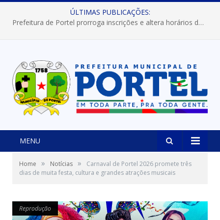
ÚLTIMAS PUBLICAÇÕES:
Prefeitura de Portel prorroga inscrições e altera horários dos concursos “Musa” e “Miss Mix Verão 2026”
MENU
»
»
Home
Notícias
Carnaval de Portel 2026 promete três
dias de muita festa, cultura e grandes atrações musicais
Reprodução
Reprodução