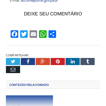
E-mail:
ascom@portel.gov.pa.br
DEIXE SEU COMENTÁRIO
Facebook
Twitter
Email
WhatsApp
Share
COMPARTILHAR:
Twitter
Facebook
Google+
Pinterest
LinkedIn
Tumblr
Email
CONTEÚDO RELACIONADO