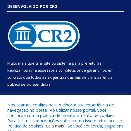
DESENVOLVIDO POR CR2
Muito mais que
criar site
ou
sistema para prefeituras
!
Realizamos uma
assessoria
completa, onde garantimos em
contrato que todas as exigências das
leis de transparência
pública
serão atendidas.
Conheça o
PNTP
e o
Radar da Transparência Pública
Nós usamos cookies para melhorar sua experiência de
navegação no portal. Ao utilizar nosso portal, você
concorda com a política de monitoramento de cookies.
Para ter mais informações sobre como isso é feito, acesse
Política de cookies (
Leia mais
). Se você concorda, clique em
Todos os direitos reservados a Prefeitura Municipal de Portel.