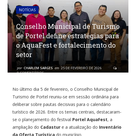
NOTÍCIAS
Conselho Municipal de Turismo
de Portel define estratégias para
o AquaFest e fortalecimento do
setor
por
CHARLEM SARGES
em
25 DE FEVEREIRO DE 2026
0 COMENTÁRIOS
No último dia 5 de fevereiro, o Conselho Municipal de
Turismo de Portel reuniu-se em sessão ordinária para
deliberar sobre pautas decisivas para o calendário
turístico de 2026. Entre os temas centrais, destacaram-
se o planejamento do festival
Portel AquaFest
, a
ampliação do
Cadastur
e a atualização do
Inventário
da Oferta Turística
do município.