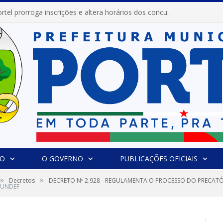
Prefeitura de Portel prorroga inscrições e altera horários dos concursos “Musa” e “Miss Mix Verão 2026”
IO
O GOVERNO
PUBLICAÇÕES OFICIAIS
»
»
Decretos
DECRETO Nº 2.928 - REGULAMENTA O PROCESSO DO PRECAT
FUNDEF