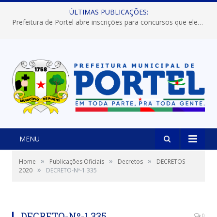
ÚLTIMAS PUBLICAÇÕES:
Prefeitura de Portel abre inscrições para concursos que elegerão os destaques do Verão 2026
MENU
»
»
»
Home
Publicações Oficiais
Decretos
DECRETOS
»
2020
DECRETO-Nº-1.335
DECRETO-Nº-1.335
0