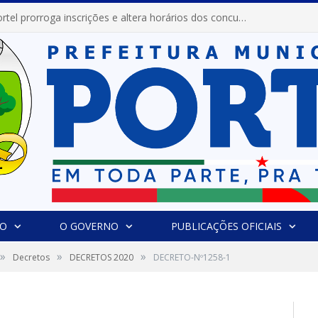
Prefeitura de Portel prorroga inscrições e altera horários dos concursos “Musa” e “Miss Mix Verão 2026”
IO
O GOVERNO
PUBLICAÇÕES OFICIAIS
»
»
»
Decretos
DECRETOS 2020
DECRETO-Nº1258-1