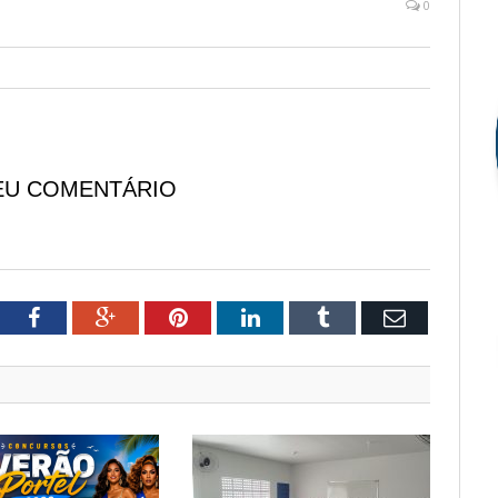
0
EU COMENTÁRIO
tter
Facebook
Google+
Pinterest
LinkedIn
Tumblr
Email