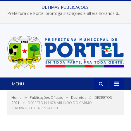
ÚLTIMAS PUBLICAÇÕES:
Prefeitura de Portel prorroga inscrições e altera horários dos concursos “Musa” e “Miss Mix Verão 2026”
MENU
»
»
»
Home
Publicações Oficiais
Decretos
DECRETOS
»
2021
DECRETO N 1678 ARLINDO DO CARMO
PEREIRA20210302_15241881