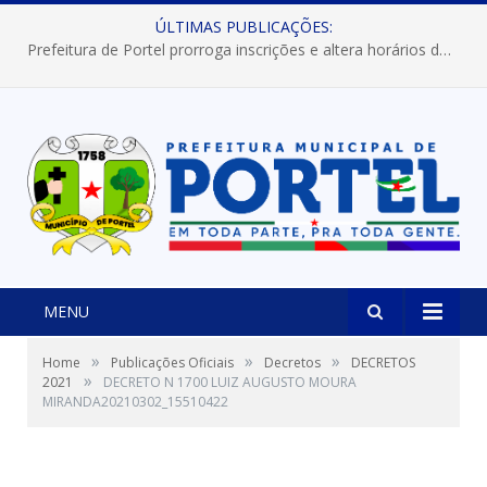
ÚLTIMAS PUBLICAÇÕES:
Prefeitura de Portel abre inscrições para concursos que elegerão os destaques do Verão 2026
MENU
»
»
»
Home
Publicações Oficiais
Decretos
DECRETOS
»
2021
DECRETO N 1700 LUIZ AUGUSTO MOURA
MIRANDA20210302_15510422