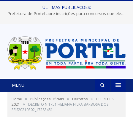
ÚLTIMAS PUBLICAÇÕES:
Prefeitura de Portel abre inscrições para concursos que elegerão os destaques do Verão 2026
MENU
»
»
»
Home
Publicações Oficiais
Decretos
DECRETOS
»
2021
DECRETO N 1751 HELIANA HILKA BARBOSA DOS
REIS20210302_17283451