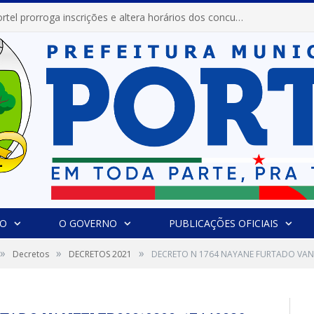
Prefeitura de Portel prorroga inscrições e altera horários dos concursos “Musa” e “Miss Mix Verão 2026”
IO
O GOVERNO
PUBLICAÇÕES OFICIAIS
»
»
»
Decretos
DECRETOS 2021
DECRETO N 1764 NAYANE FURTADO VAN