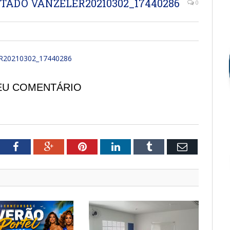
TADO VANZELER20210302_17440286
0
20210302_17440286
EU COMENTÁRIO
tter
Facebook
Google+
Pinterest
LinkedIn
Tumblr
Email