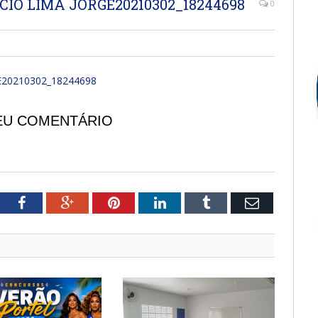
IO LIMA JORGE20210302_18244698
0
20210302_18244698
EU COMENTÁRIO
tter
Facebook
Google+
Pinterest
LinkedIn
Tumblr
Email