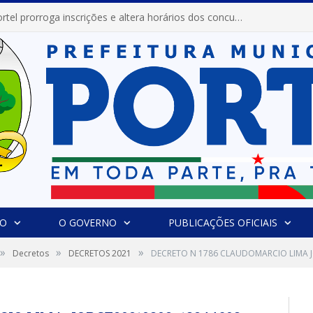
Prefeitura de Portel prorroga inscrições e altera horários dos concursos “Musa” e “Miss Mix Verão 2026”
IO
O GOVERNO
PUBLICAÇÕES OFICIAIS
»
»
»
Decretos
DECRETOS 2021
DECRETO N 1786 CLAUDOMARCIO LIMA 