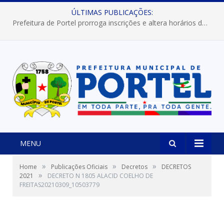
ÚLTIMAS PUBLICAÇÕES:
Prefeitura de Portel prorroga inscrições e altera horários dos concursos “Musa” e “Miss Mix Verão 2026”
MENU
»
»
»
Home
Publicações Oficiais
Decretos
DECRETOS
»
2021
DECRETO N 1805 ALACID COELHO DE
FREITAS20210309_10503779