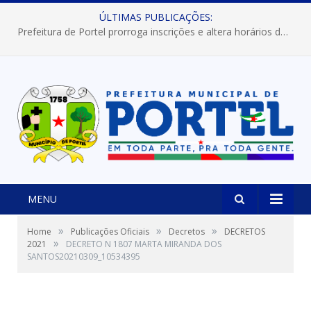
ÚLTIMAS PUBLICAÇÕES:
Prefeitura de Portel prorroga inscrições e altera horários dos concursos “Musa” e “Miss Mix Verão 2026”
MENU
»
»
»
Home
Publicações Oficiais
Decretos
DECRETOS
»
2021
DECRETO N 1807 MARTA MIRANDA DOS
SANTOS20210309_10534395