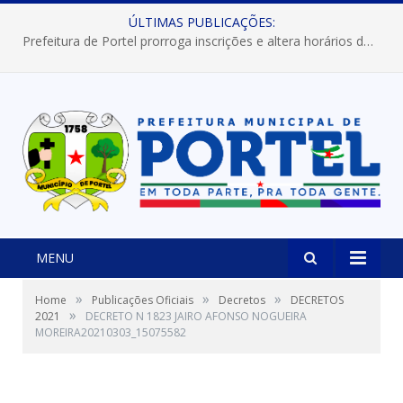
ÚLTIMAS PUBLICAÇÕES:
Prefeitura de Portel prorroga inscrições e altera horários dos concursos “Musa” e “Miss Mix Verão 2026”
MENU
»
»
»
Home
Publicações Oficiais
Decretos
DECRETOS
»
2021
DECRETO N 1823 JAIRO AFONSO NOGUEIRA
MOREIRA20210303_15075582