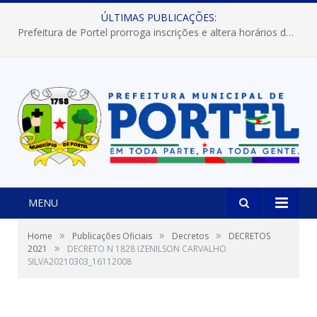
ÚLTIMAS PUBLICAÇÕES:
Prefeitura de Portel prorroga inscrições e altera horários dos concursos “Musa” e “Miss Mix Verão 2026”
MENU
»
»
»
Home
Publicações Oficiais
Decretos
DECRETOS
»
2021
DECRETO N 1828 IZENILSON CARVALHO
SILVA20210303_16112008