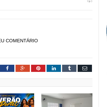
0
EU COMENTÁRIO
tter
Facebook
Google+
Pinterest
LinkedIn
Tumblr
Email