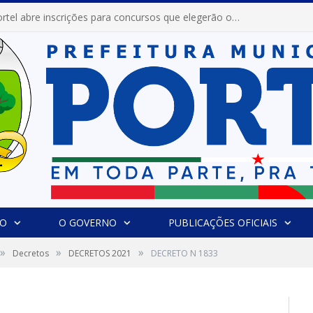
Prefeitura de Portel abre inscrições para concursos que elegerão os destaques do Verão 2026
IO
O GOVERNO
PUBLICAÇÕES OFICIAIS
»
»
»
Decretos
DECRETOS 2021
DECRETO N 1833