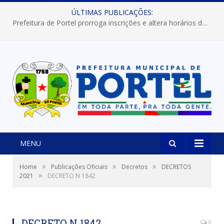
ÚLTIMAS PUBLICAÇÕES:
Prefeitura de Portel prorroga inscrições e altera horários dos concursos “Musa” e “Miss Mix Verão 2026”
MENU
»
»
»
Home
Publicações Oficiais
Decretos
DECRETOS
»
2021
DECRETO N 1842
DECRETO N 1842
0