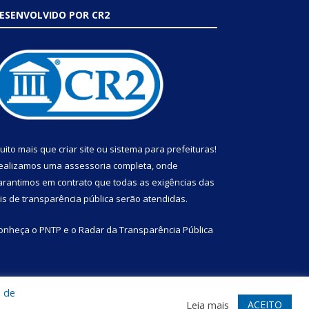
ESENVOLVIDO POR CR2
uito mais que
criar site
ou
sistema para prefeituras
!
ealizamos uma
assessoria
completa, onde
arantimos em contrato que todas as exigências das
eis de transparência pública
serão atendidas.
onheça o
PNTP
e o
Radar da Transparência Pública
a de
te
Acessar Área Administrativa
Acessar Webmail
ACEITO
Leia mais