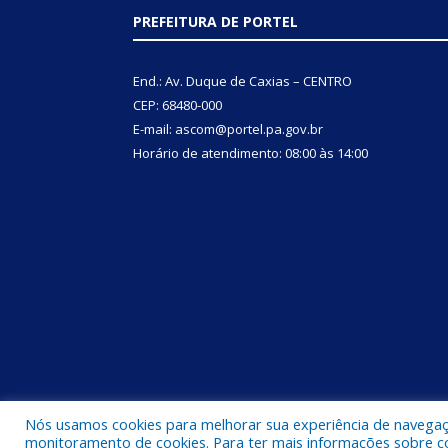
PREFEITURA DE PORTEL
End.: Av. Duque de Caxias – CENTRO
CEP: 68480-000
E-mail: ascom@portel.pa.gov.br
Horário de atendimento: 08:00 às 14:00
Nós usamos cookies para melhorar sua experiência de navegação
Todos os direitos reservados a Prefeitura Municipal
monitoramento de cookies. Para ter mais informações sobre como