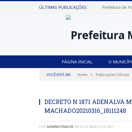
ÚLTIMAS PUBLICAÇÕES:
PÁGINA INICIAL
O MUNICÍP
»
VOCÊ ESTÁ EM:
Home
Publicações Oficiais
DECRETO N 1871 ADENALVA 
MACHADO20210316_18111248
POR
ADMINISTRADOR
EM
29 DE MARÇO DE 2021