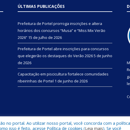
ÚLTIMAS PUBLICAÇÕES
D
Prefeitura de Portel prorroga inscrições e altera
horários dos concursos “Musa” e “Miss Mix Verão
2026”
15 de julho de 2026
Prefeitura de Portel abre inscrições para concursos
que elegerão os destaques do Verão 2026
5 de junho
de 2026
M
R
Capacitação em piscicultura fortalece comunidades
g
ribeirinhas de Portel
1 de junho de 2026
l
C
 no portal. Ao utilizar nosso portal, você concorda com a polític
 de Portel.
Mapa do Si
 isso é feito, acesse Política de cookies (
Leia mais
). Se você