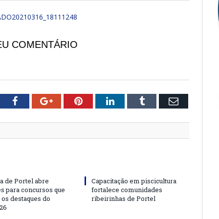
DO20210316_18111248
EU COMENTÁRIO
tter
Facebook
Google+
Pinterest
LinkedIn
Tumblr
Email
a de Portel abre
Capacitação em piscicultura
es para concursos que
fortalece comunidades
 os destaques do
ribeirinhas de Portel
26