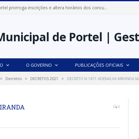
Prefeitura de Portel prorroga inscrições e altera horários dos concursos “Musa” e “Miss Mix Verão 2026”
IO
O GOVERNO
PUBLICAÇÕES OFICIAIS
»
»
»
Decretos
DECRETOS 2021
DECRETO N 1871 ADENALVA MIRANDA 
MIRANDA
0