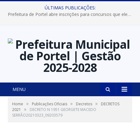
ÚLTIMAS PUBLICAÇÕES:
Prefeitura de Portel abre inscrições para concursos que elegerão os destaques do Verão 2026
MENU
»
»
»
Home
Publicações Oficiais
Decretos
DECRETOS
»
2021
DECRETO N 1951 GEORGETE MACEDO
SERRÃO20210323_09203579