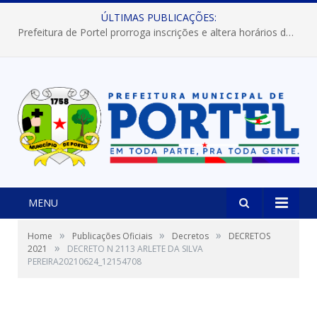
ÚLTIMAS PUBLICAÇÕES:
Prefeitura de Portel prorroga inscrições e altera horários dos concursos “Musa” e “Miss Mix Verão 2026”
MENU
»
»
»
Home
Publicações Oficiais
Decretos
DECRETOS
»
2021
DECRETO N 2113 ARLETE DA SILVA
PEREIRA20210624_12154708