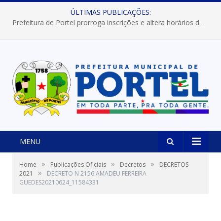
ÚLTIMAS PUBLICAÇÕES:
Prefeitura de Portel prorroga inscrições e altera horários dos concursos “Musa” e “Miss Mix Verão 2026”
MENU
»
»
»
Home
Publicações Oficiais
Decretos
DECRETOS
»
2021
DECRETO N 2156 AMADEU FERREIRA
GUEDES20210624_11584331