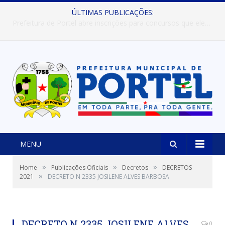
ÚLTIMAS PUBLICAÇÕES:
Prefeitura de Portel abre inscrições para concursos que elegerão os destaques do Verão 2026
MENU
»
»
»
Home
Publicações Oficiais
Decretos
DECRETOS
»
2021
DECRETO N 2335 JOSILENE ALVES BARBOSA
DECRETO N 2335 JOSILENE ALVES
0