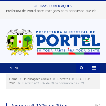
ÚLTIMAS PUBLICAÇÕES:
Prefeitura de Portel abre inscrições para concursos que elegerão os destaques do Verão 2026
MENU
»
»
»
Home
Publicações Oficiais
Decretos
DECRETOS
»
2021
Decreto nº 2.306, de 09 de novembro de 2021
Decreto nº 2.306, de 09 de
0