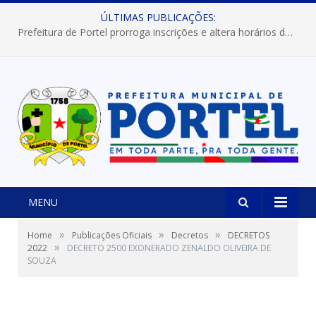
ÚLTIMAS PUBLICAÇÕES:
Prefeitura de Portel prorroga inscrições e altera horários dos concursos “Musa” e “Miss Mix Verão 2026”
MENU
»
»
»
Home
Publicações Oficiais
Decretos
DECRETOS
»
2022
DECRETO 2500 EXONERADO ZENALDO OLIVEIRA DE
SOUZA