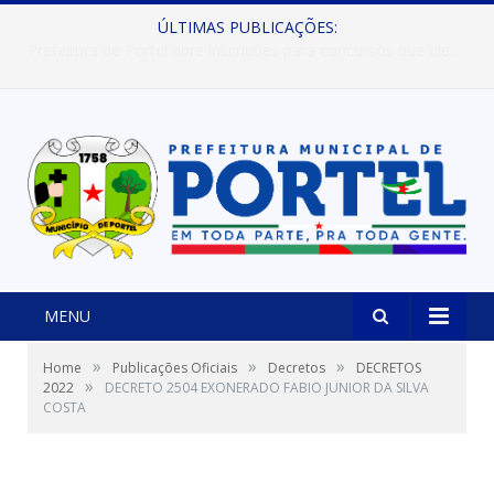
ÚLTIMAS PUBLICAÇÕES:
Prefeitura de Portel abre inscrições para concursos que elegerão os destaques do Verão 2026
MENU
»
»
»
Home
Publicações Oficiais
Decretos
DECRETOS
»
2022
DECRETO 2504 EXONERADO FABIO JUNIOR DA SILVA
COSTA