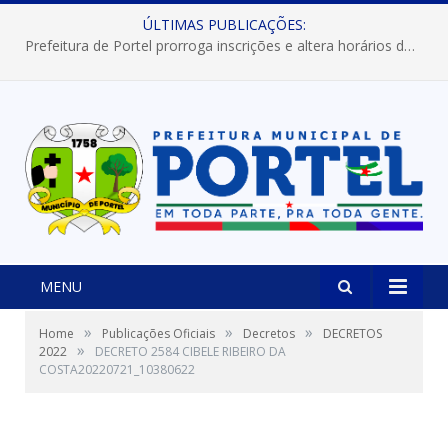
ÚLTIMAS PUBLICAÇÕES:
Prefeitura de Portel prorroga inscrições e altera horários dos concursos “Musa” e “Miss Mix Verão 2026”
MENU
»
»
»
Home
Publicações Oficiais
Decretos
DECRETOS
»
2022
DECRETO 2584 CIBELE RIBEIRO DA
COSTA20220721_10380622