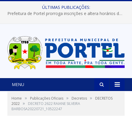
ÚLTIMAS PUBLICAÇÕES:
Prefeitura de Portel prorroga inscrições e altera horários dos concursos “Musa” e “Miss Mix Verão 2026”
MENU
»
»
»
Home
Publicações Oficiais
Decretos
DECRETOS
»
2022
DECRETO 2622 RAIANE SILVEIRA
BARBOSA20220721_10522247