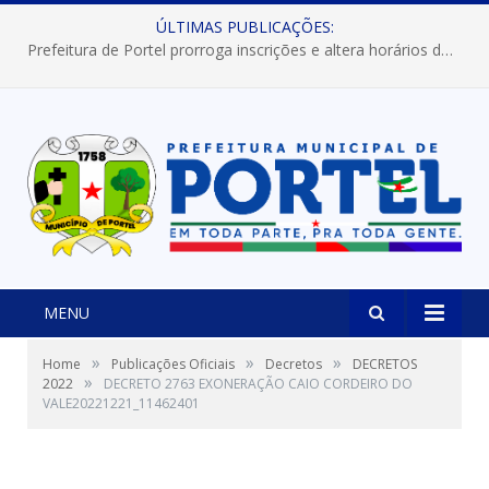
ÚLTIMAS PUBLICAÇÕES:
Prefeitura de Portel prorroga inscrições e altera horários dos concursos “Musa” e “Miss Mix Verão 2026”
MENU
»
»
»
Home
Publicações Oficiais
Decretos
DECRETOS
»
2022
DECRETO 2763 EXONERAÇÃO CAIO CORDEIRO DO
VALE20221221_11462401