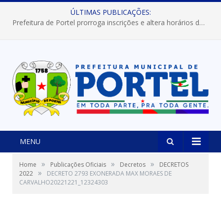
ÚLTIMAS PUBLICAÇÕES:
Prefeitura de Portel prorroga inscrições e altera horários dos concursos “Musa” e “Miss Mix Verão 2026”
MENU
»
»
»
Home
Publicações Oficiais
Decretos
DECRETOS
»
2022
DECRETO 2793 EXONERADA MAX MORAES DE
CARVALHO20221221_12324303