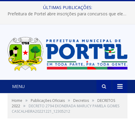
ÚLTIMAS PUBLICAÇÕES:
Prefeitura de Portel abre inscrições para concursos que elegerão os destaques do Verão 2026
MENU
»
»
»
Home
Publicações Oficiais
Decretos
DECRETOS
»
2022
DECRETO 2794 EXONERADA MARUCY PAMELA GOMES
CASCALHEIRA20221221_12305212