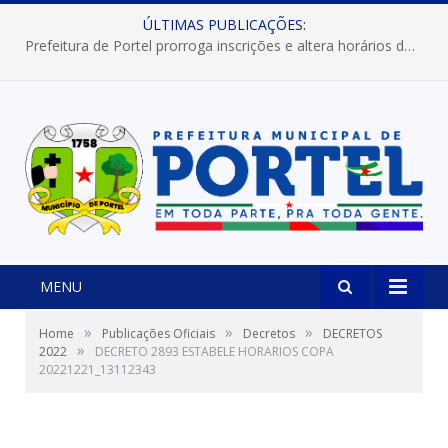
ÚLTIMAS PUBLICAÇÕES:
Prefeitura de Portel prorroga inscrições e altera horários dos concursos “Musa” e “Miss Mix Verão 2026”
MENU
»
»
»
Home
Publicações Oficiais
Decretos
DECRETOS
»
2022
DECRETO 2893 ESTABELE HORARIOS COPA
20221221_13112343