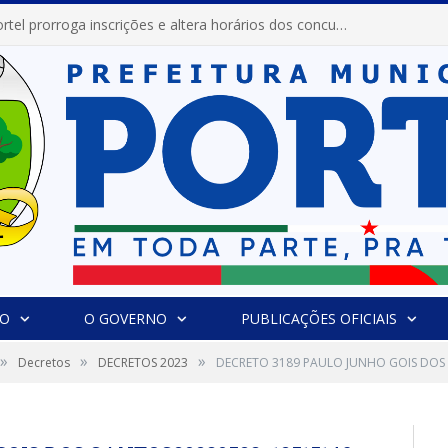
Prefeitura de Portel prorroga inscrições e altera horários dos concursos “Musa” e “Miss Mix Verão 2026”
IO
O GOVERNO
PUBLICAÇÕES OFICIAIS
»
»
»
Decretos
DECRETOS 2023
DECRETO 3189 PAULO JUNHO GOIS DOS