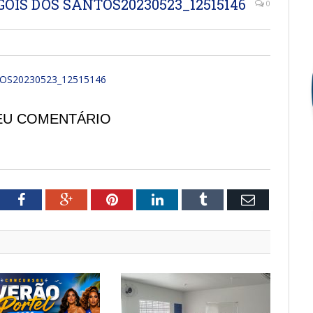
OIS DOS SANTOS20230523_12515146
0
OS20230523_12515146
EU COMENTÁRIO
tter
Facebook
Google+
Pinterest
LinkedIn
Tumblr
Email