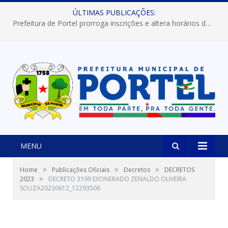
ÚLTIMAS PUBLICAÇÕES:
Prefeitura de Portel prorroga inscrições e altera horários dos concursos “Musa” e “Miss Mix Verão 2026”
MENU
»
»
»
Home
Publicações Oficiais
Decretos
DECRETOS
»
2023
DECRETO 3199 EXONERADO ZENALDO OLIVEIRA
SOUZA20230612_12293506