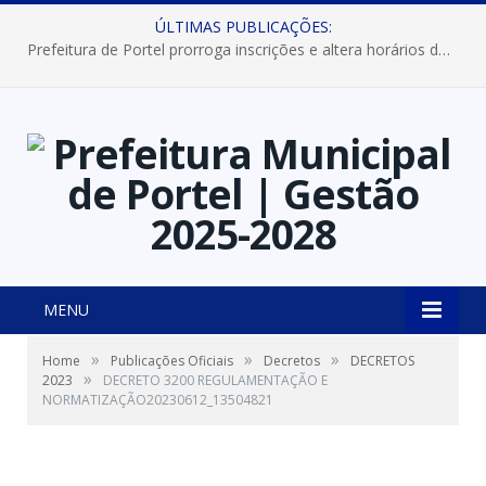
ÚLTIMAS PUBLICAÇÕES:
Prefeitura de Portel prorroga inscrições e altera horários dos concursos “Musa” e “Miss Mix Verão 2026”
MENU
»
»
»
Home
Publicações Oficiais
Decretos
DECRETOS
»
2023
DECRETO 3200 REGULAMENTAÇÃO E
NORMATIZAÇÃO20230612_13504821