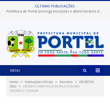
ÚLTIMAS PUBLICAÇÕES:
Prefeitura de Portel prorroga inscrições e altera horários dos concursos “Musa” e “Miss Mix Verão 2026”
MENU
»
»
»
Home
Publicações Oficiais
Decretos
DECRETOS
»
2023
DECRETO 3443 PAULA DE MATOS NUNES
20230914_12325638