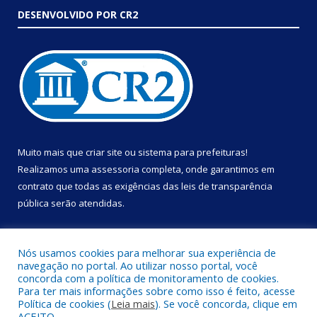
DESENVOLVIDO POR CR2
Muito mais que
criar site
ou
sistema para prefeituras
!
Realizamos uma
assessoria
completa, onde garantimos em
contrato que todas as exigências das
leis de transparência
pública
serão atendidas.
Conheça o
PNTP
e o
Radar da Transparência Pública
Nós usamos cookies para melhorar sua experiência de
navegação no portal. Ao utilizar nosso portal, você
concorda com a política de monitoramento de cookies.
Para ter mais informações sobre como isso é feito, acesse
Política de cookies (
Leia mais
). Se você concorda, clique em
Todos os direitos reservados a Prefeitura Municipal de Portel.
ACEITO.