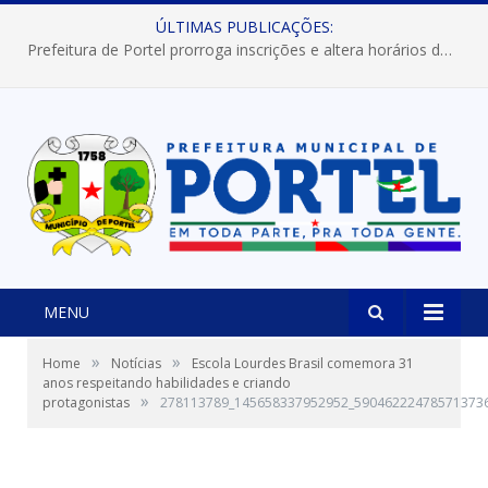
ÚLTIMAS PUBLICAÇÕES:
Prefeitura de Portel prorroga inscrições e altera horários dos concursos “Musa” e “Miss Mix Verão 2026”
MENU
»
»
Home
Notícias
Escola Lourdes Brasil comemora 31
anos respeitando habilidades e criando
»
protagonistas
278113789_145658337952952_59046222478571373