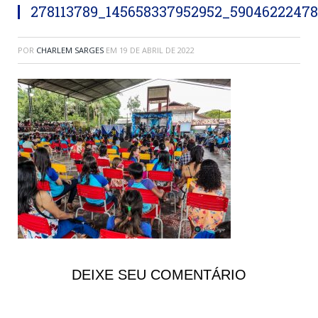
278113789_145658337952952_5904622247
POR
CHARLEM SARGES
EM
19 DE ABRIL DE 2022
DEIXE SEU COMENTÁRIO