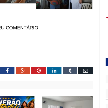
EU COMENTÁRIO
tter
Facebook
Google+
Pinterest
LinkedIn
Tumblr
Email