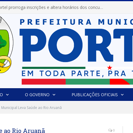
Prefeitura de Portel prorroga inscrições e altera horários dos concursos “Musa” e “Miss Mix Verão 2026”
IO
O GOVERNO
PUBLICAÇÕES OFICIAIS
Municipal Leva Saúde ao Rio Aruanã
e ao Rio Aruanã
0