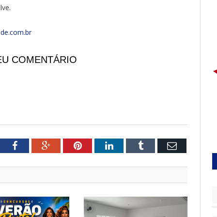
lve.
ade.com.br
EU COMENTÁRIO
pp
tter
Facebook
Google+
Pinterest
LinkedIn
Tumblr
Email