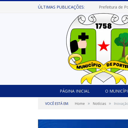
ÚLTIMAS PUBLICAÇÕES:
PÁGINA INICIAL
O MUNICÍP
»
»
VOCÊ ESTÁ EM:
Home
Notícias
Inovaçã