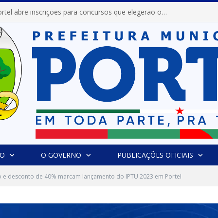
Prefeitura de Portel abre inscrições para concursos que elegerão os destaques do Verão 2026
IO
O GOVERNO
PUBLICAÇÕES OFICIAIS
o e desconto de 40% marcam lançamento do IPTU 2023 em Portel