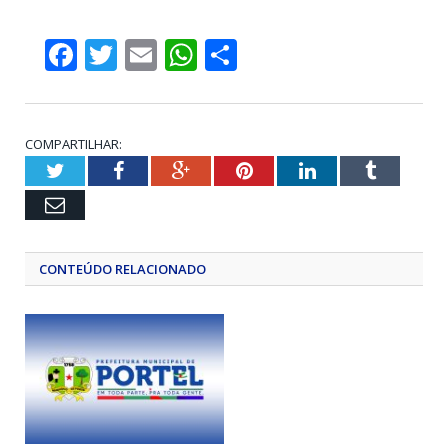
Facebook
Twitter
Email
WhatsApp
Share
COMPARTILHAR:
Twitter
Facebook
Google+
Pinterest
LinkedIn
Tumblr
Email
CONTEÚDO RELACIONADO