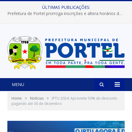
ÚLTIMAS PUBLICAÇÕES:
Prefeitura de Portel prorroga inscrições e altera horários dos concursos “Musa” e “Miss Mix Verão 2026”
MENU
»
»
Home
Notícias
IPTU 2024: Aproveite 50% de desconto
pagando até 30 de dezembro