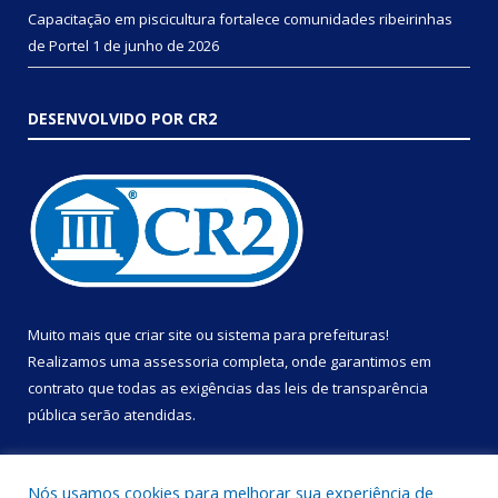
Capacitação em piscicultura fortalece comunidades ribeirinhas
de Portel
1 de junho de 2026
DESENVOLVIDO POR CR2
Muito mais que
criar site
ou
sistema para prefeituras
!
Realizamos uma
assessoria
completa, onde garantimos em
contrato que todas as exigências das
leis de transparência
pública
serão atendidas.
Conheça o
PNTP
e o
Radar da Transparência Pública
Nós usamos cookies para melhorar sua experiência de