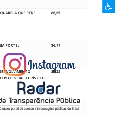
AQUARELA QUE PEDE
86,65
SELECIO
EM PORTEL
86,47
SELECIO
ESENVOLVIMENTO
86,33
SELECIO
O POTENCIAL TURÍSTICO
85,99
SELECIO