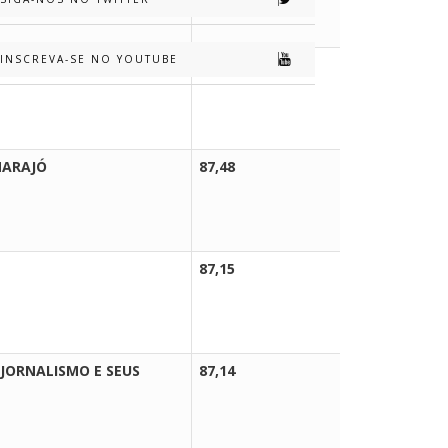
INSCREVA-SE NO YOUTUBE
87,65
SELECIO
MARAJÓ
87,48
SELECIO
87,15
SELECIO
JORNALISMO E SEUS
87,14
SELECIO