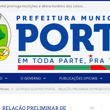
Prefeitura de Portel prorroga inscrições e altera horários dos concursos “Musa” e “Miss Mix Verão 2026”
IO
O GOVERNO
PUBLICAÇÕES OFICIAIS
»
ficiais
LEI PAULO GUSTAVO PORTEL – RELAÇÃO PRELIMINAR DE PROJETOS
– RELAÇÃO PRELIMINAR DE
0