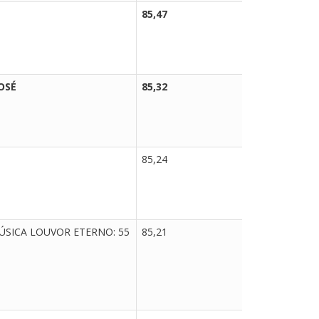
85,47
SELECIO
OSÉ
85,32
SELECIO
85,24
CLASSIFI
SICA LOUVOR ETERNO: 55
85,21
CLASSIFI