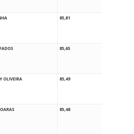
NHA
85,81
SELECIO
AFADOS
85,65
SELECIO
Y OLIVEIRA
85,49
SELECIO
JOARAS
85,48
SELECIO