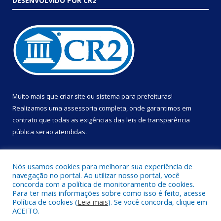
DESENVOLVIDO POR CR2
Muito mais que
criar site
ou
sistema para prefeituras
!
Realizamos uma
assessoria
completa, onde garantimos em
contrato que todas as exigências das
leis de transparência
pública
serão atendidas.
Conheça o
PNTP
e o
Radar da Transparência Pública
Nós usamos cookies para melhorar sua experiência de
navegação no portal. Ao utilizar nosso portal, você
concorda com a política de monitoramento de cookies.
Para ter mais informações sobre como isso é feito, acesse
Política de cookies (
Leia mais
). Se você concorda, clique em
Todos os direitos reservados a Prefeitura Municipal de Portel.
ACEITO.