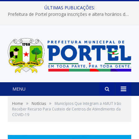
ÚLTIMAS PUBLICAÇÕES:
Prefeitura de Portel prorroga inscrições e altera horários dos concursos “Musa” e “Miss Mix Verão 2026”
MENU
»
»
Home
Notícias
Municípios Que Integram a AMUT Irão
Receber Recurso Para Custeio de Centros de Atendimento da
COVID-19