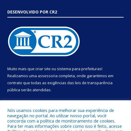
DESENVOLVIDO POR CR2
Muito mais que
criar site
ou
sistema para prefeituras
!
Realizamos uma
assessoria
completa, onde garantimos em
contrato que todas as exigências das
leis de transparência
pública
serão atendidas.
Conheça o
PNTP
e o
Radar da Transparência Pública
Nós usamos cookies para melhorar sua experiência de
navegação no portal. Ao utilizar nosso portal, você
concorda com a política de monitoramento de cookies.
Para ter mais informações sobre como isso é feito, acesse