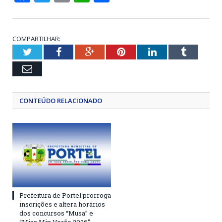
COMPARTILHAR:
Twitter
Facebook
Google+
Pinterest
LinkedIn
Tumblr
Email
CONTEÚDO RELACIONADO
Prefeitura de Portel prorroga
inscrições e altera horários
dos concursos “Musa” e
“Miss Mix Verão 2026”