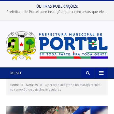
ÚLTIMAS PUBLICAÇÕES:
Prefeitura de Portel abre inscrições para concursos que elegerão os destaques do Verão 2026
MENU
»
»
Home
Notícias
Operação integrada no Marajó resulta
na remoção de veículos irregulares