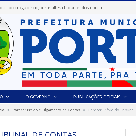
Prefeitura de Portel prorroga inscrições e altera horários dos concursos “Musa” e “Miss Mix Verão 2026”
IO
O GOVERNO
PUBLICAÇÕES OFICIAIS
»
»
cia
Parecer Prévio e Julgamento de Contas
Parecer Prévio do Tribunal
RIBUNAL DE CONTAS