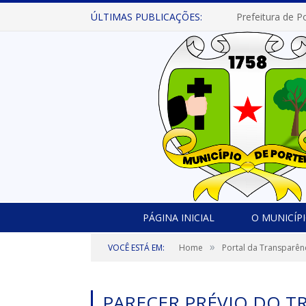
ÚLTIMAS PUBLICAÇÕES:
PÁGINA INICIAL
O MUNICÍP
»
VOCÊ ESTÁ EM:
Home
Portal da Transparên
PARECER PRÉVIO DO T