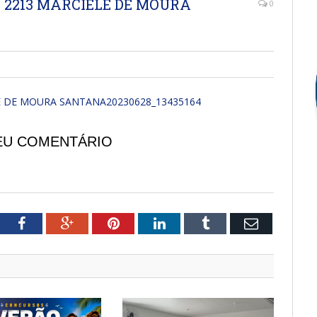
2213 MARCIELE DE MOURA
0
 DE MOURA SANTANA20230628_13435164
EU COMENTÁRIO
tter
Facebook
Google+
Pinterest
LinkedIn
Tumblr
Email