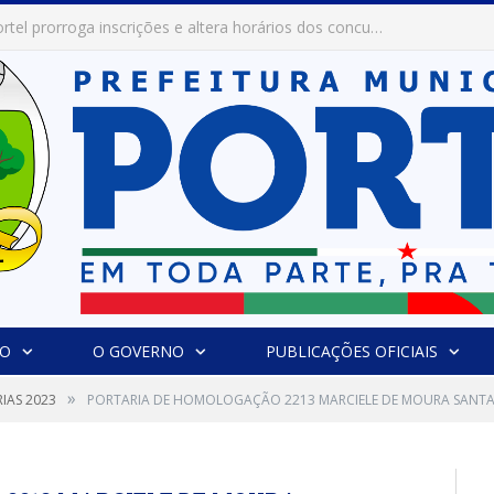
Prefeitura de Portel abre inscrições para concursos que elegerão os destaques do Verão 2026
IO
O GOVERNO
PUBLICAÇÕES OFICIAIS
»
IAS 2023
PORTARIA DE HOMOLOGAÇÃO 2213 MARCIELE DE MOURA SANT