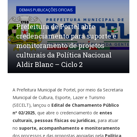
DEMAIS PUBLICAÇÕES OFICIAIS
Prefeitura de Portel abre
credenciamento para suporte e
monitoramento de projetos
culturais da Política Nacional
Aldir Blanc – Ciclo 2
por
CHARLEM SARGES
em
29 DE NOVEMBRO DE 2025
0 COMENTÁRIOS
A Prefeitura Municipal de Portel, por meio da Secretaria
Municipal de Cultura, Esporte, Lazer e Turismo
(SECELT), lançou o
Edital de Chamamento Público
nº 02/2025
, que abre o credenciamento de
entes
culturais, pessoas físicas ou jurídicas
, para atuar
no
suporte, acompanhamento e monitoramento
dos processos e das propostas apoiadas pela
Política