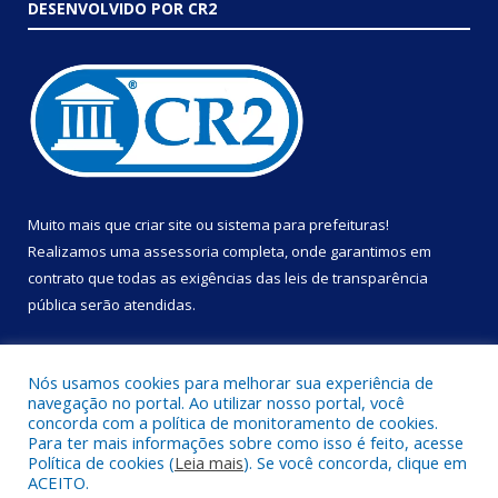
DESENVOLVIDO POR CR2
Muito mais que
criar site
ou
sistema para prefeituras
!
Realizamos uma
assessoria
completa, onde garantimos em
contrato que todas as exigências das
leis de transparência
pública
serão atendidas.
Conheça o
PNTP
e o
Radar da Transparência Pública
Nós usamos cookies para melhorar sua experiência de
navegação no portal. Ao utilizar nosso portal, você
concorda com a política de monitoramento de cookies.
Para ter mais informações sobre como isso é feito, acesse
Política de cookies (
Leia mais
). Se você concorda, clique em
Todos os direitos reservados a Prefeitura Municipal de Portel.
ACEITO.