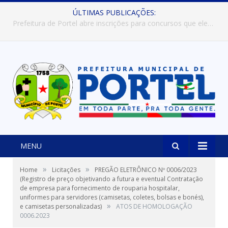
ÚLTIMAS PUBLICAÇÕES:
Prefeitura de Portel abre inscrições para concursos que elegerão os destaques do Verão 2026
MENU
»
»
Home
Licitações
PREGÃO ELETRÔNICO Nº 0006/2023
(Registro de preço objetivando a futura e eventual Contratação
de empresa para fornecimento de rouparia hospitalar,
uniformes para servidores (camisetas, coletes, bolsas e bonés),
»
e camisetas personalizadas)
ATOS DE HOMOLOGAÇÃO
0006.2023