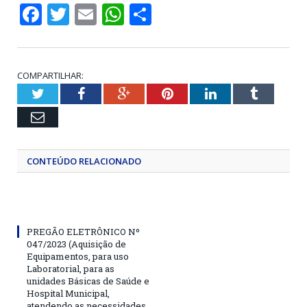
Facebook
Twitter
Email
WhatsApp
Share
COMPARTILHAR:
Twitter
Facebook
Google+
Pinterest
LinkedIn
Tumblr
Email
CONTEÚDO RELACIONADO
PREGÃO ELETRÔNICO Nº
047/2023 (Aquisição de
Equipamentos, para uso
Laboratorial, para as
unidades Básicas de Saúde e
Hospital Municipal,
atendendo as necessidades