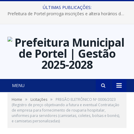
ÚLTIMAS PUBLICAÇÕES:
Prefeitura de Portel prorroga inscrições e altera horários dos concursos “Musa” e “Miss Mix Verão 2026”
MENU
»
»
Home
Licitações
PREGÃO ELETRÔNICO Nº 0006/2023
(Registro de preço objetivando a futura e eventual Contratação
de empresa para fornecimento de rouparia hospitalar,
uniformes para servidores (camisetas, coletes, bolsas e bonés),
e camisetas personalizadas)