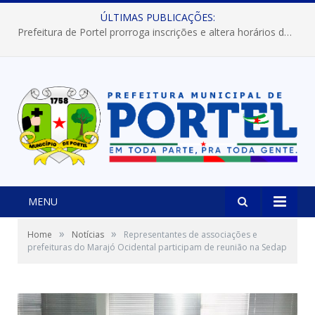
ÚLTIMAS PUBLICAÇÕES:
Prefeitura de Portel prorroga inscrições e altera horários dos concursos “Musa” e “Miss Mix Verão 2026”
MENU
»
»
Home
Notícias
Representantes de associações e
prefeituras do Marajó Ocidental participam de reunião na Sedap